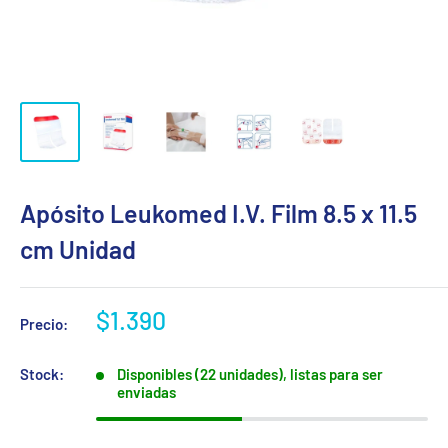
Apósito Leukomed I.V. Film 8.5 x 11.5
cm Unidad
Precio
$1.390
Precio:
de
venta
Stock:
Disponibles (22 unidades), listas para ser
enviadas