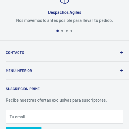
Despachos Ágiles
Nos movemos lo antes posible para llevar tu pedido.
CONTACTO
Correo: ventas@tubotiquin.cl
MENÚ INFERIOR
Teléfono/Whasapp: +569 2399 9135
Noticias
Atención:
(excepto festivos)
SUSCRIPCIÓN PRIME
Sobre Nosotros
Dirección:
Alberto Edwards 4338, Quinta Normal, Región
Metropolitana, Chile
Búsqueda
Recibe nuestras ofertas exclusivas para suscriptores.
Lun - Jue: 10am - 5pm
Política de Envíos
Vie: 10am - 4pm
Tu email
Devoluciones y Cambios
Términos del Servicio