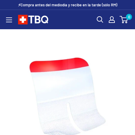
Ir
⚡Compra antes del mediodía y recibe en la tarde (sólo RM)
directamente
0
tubotiquin.cl
al
contenido