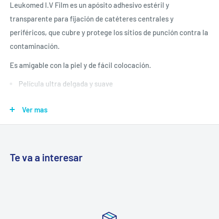
Leukomed I.V Film es un apósito adhesivo estéril y
transparente para fijación de catéteres centrales y
periféricos, que cubre y protege los sitios de punción contra la
contaminación.
Es amigable con la piel y de fácil colocación.
Película ultra delgada y suave
Conformable
Ver mas
Transpirable
Adhesión superior
Te va a interesar
Precio de Venta Publicado es Por
Apósito/Unidad
*Fotografías Referenciales