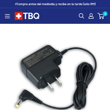
Ir
⚡Compra antes del mediodía y recibe en la tarde (sólo RM)
directamente
0
tubotiquin.cl
al
contenido