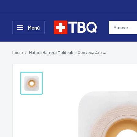
Ir
directamente
al
tubotiquin.cl
Menú
contenido
Inicio
Natura Barrera Moldeable Convexa Aro ...