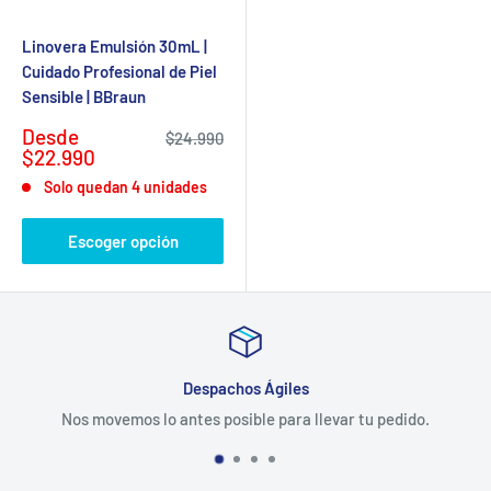
Linovera Emulsión 30mL |
Cuidado Profesional de Piel
Sensible | BBraun
Precio
Desde
Precio
$24.990
de
habitual
$22.990
venta
Solo quedan 4 unidades
Escoger opción
Despachos Ágiles
Nos movemos lo antes posible para llevar tu pedido.