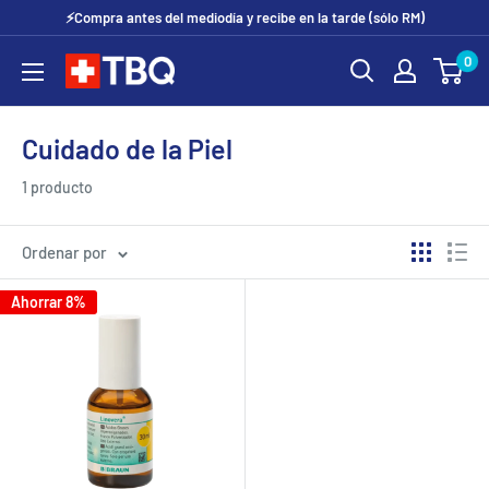
Ir
⚡Compra antes del mediodía y recibe en la tarde (sólo RM)
directamente
0
tubotiquin.cl
al
contenido
Cuidado de la Piel
1 producto
Ordenar por
Ahorrar 8%