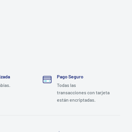
izada
Pago Seguro
mbias.
Todas las
transacciones con tarjeta
están encriptadas.