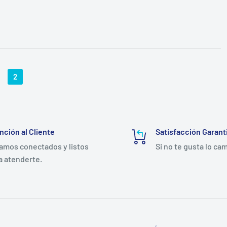
2
nción al Cliente
Satisfacción Garant
amos conectados y listos
Si no te gusta lo ca
a atenderte.