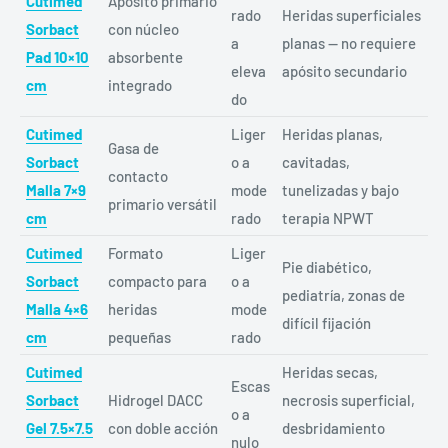
Cutimed
Apósito primario
rado
Heridas superficiales
Sorbact
con núcleo
a
planas — no requiere
Pad 10×10
absorbente
eleva
apósito secundario
cm
integrado
do
Cutimed
Liger
Heridas planas,
Gasa de
Sorbact
o a
cavitadas,
contacto
Malla 7×9
mode
tunelizadas y bajo
primario versátil
cm
rado
terapia NPWT
Cutimed
Formato
Liger
Pie diabético,
Sorbact
compacto para
o a
pediatría, zonas de
Malla 4×6
heridas
mode
difícil fijación
cm
pequeñas
rado
Cutimed
Heridas secas,
Escas
Sorbact
Hidrogel DACC
necrosis superficial,
o a
Gel 7.5×7.5
con doble acción
desbridamiento
nulo