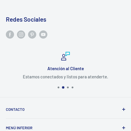
Redes Sociales
Atención al Cliente
Estamos conectados y listos para atenderte.
CONTACTO
Correo: ventas@tubotiquin.cl
MENÚ INFERIOR
Teléfono/Whasapp: +569 2399 9135