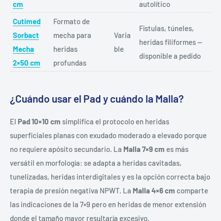
cm
autolítico
Cutimed
Formato de
Fístulas, túneles,
Sorbact
mecha para
Varia
heridas filiformes —
Mecha
heridas
ble
disponible a pedido
2×50 cm
profundas
¿Cuándo usar el Pad y cuándo la Malla?
El
Pad 10×10 cm
simplifica el protocolo en heridas
superficiales planas con exudado moderado a elevado porque
no requiere apósito secundario. La
Malla 7×9 cm
es más
versátil en morfología: se adapta a heridas cavitadas,
tunelizadas, heridas interdigitales y es la opción correcta bajo
terapia de presión negativa NPWT. La
Malla 4×6 cm
comparte
las indicaciones de la 7×9 pero en heridas de menor extensión
donde el tamaño mayor resultaría excesivo.