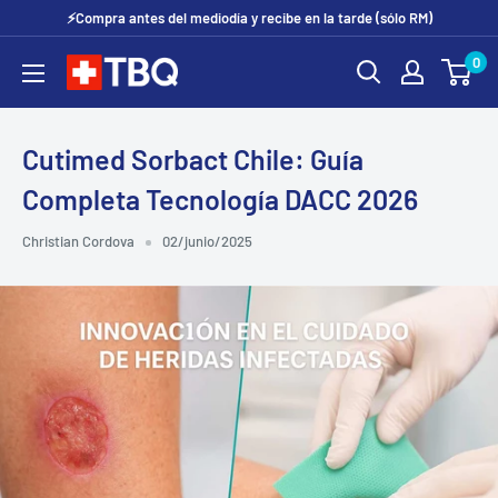
Ir
⚡Compra antes del mediodía y recibe en la tarde (sólo RM)
directamente
0
tubotiquin.cl
al
contenido
Cutimed Sorbact Chile: Guía
Completa Tecnología DACC 2026
Christian Cordova
02/junio/2025