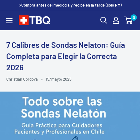
Ir
⚡Compra antes del mediodía y recibe en la tarde (sólo RM)
directamente
0
tubotiquin.cl
al
contenido
7 Calibres de Sondas Nelaton: Guía
Completa para Elegir la Correcta
2026
Christian Cordova
15/mayo/2025