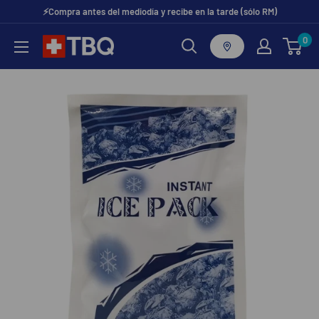
Ir
⚡Compra antes del mediodía y recibe en la tarde (sólo RM)
directamente
0
tubotiquin.cl
al
contenido