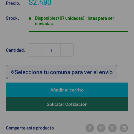
Precio
$2.490
Precio:
de
venta
Stock:
Disponibles (97 unidades), listas para ser
enviadas
Cantidad:
Selecciona tu comuna para ver el envío
Añadir al carrito
Solicitar Cotización
Comparte este producto