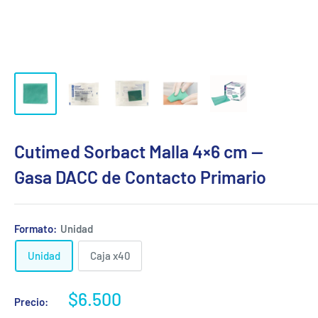
Cutimed Sorbact Malla 4×6 cm —
Gasa DACC de Contacto Primario
Formato:
Unidad
Unidad
Caja x40
Precio
$6.500
Precio:
de