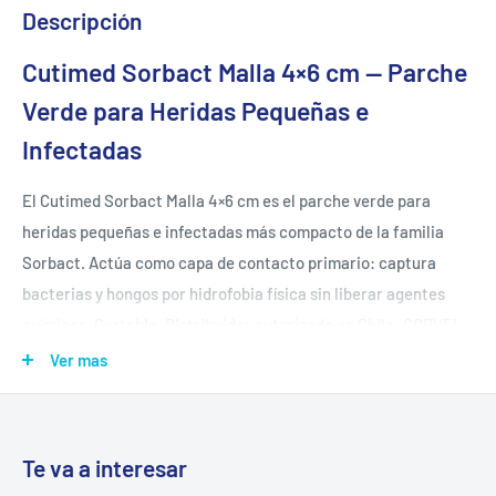
Descripción
Cutimed Sorbact Malla 4×6 cm — Parche
Verde para Heridas Pequeñas e
Infectadas
El Cutimed Sorbact Malla 4×6 cm es el parche verde para
heridas pequeñas e infectadas más compacto de la familia
Sorbact. Actúa como capa de contacto primario: captura
bacterias y hongos por hidrofobia física sin liberar agentes
químicos. Cortable. Distribuidor autorizado en Chile: CORVEL
SPA (TuBotiquín.cl).
Ver mas
📐
Formato compacto 4×6 cm
— diseñado para heridas
pequeñas donde el 7×9 cm supone desperdicio de material
Te va a interesar
🟢
Capa de contacto primario
— va directamente sobre el