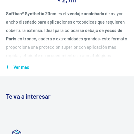
Soffban® Synthetic 20cm
es el
vendaje acolchado
de mayor
ancho diseñado para aplicaciones ortopédicas que requieren
cobertura extensa. Ideal para colocarse debajo de
yesos de
París
en tronco, cadera y extremidades grandes, este formato
proporciona una protección superior con aplicación más
rápida y eficiente en procedimientos traumatológicos
complejos.
Ver mas
Ventajas Clínicas Superiores
Te va a interesar
Máxima cobertura:
Su ancho de 20cm permite proteger
áreas extensas con menos vueltas, optimizando tiempos de
aplicación en cirugías y procedimientos traumatológicos
Protección completa:
El efecto almohadillado reduce
significativamente el riesgo de maceración, rozaduras y