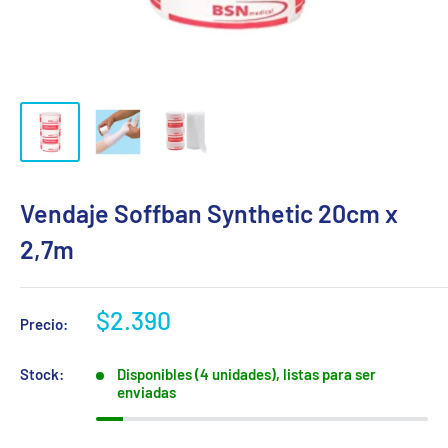
Vendaje Soffban Synthetic 20cm x
2,7m
Precio
$2.390
Precio:
de
venta
Stock:
Disponibles (4 unidades), listas para ser
enviadas