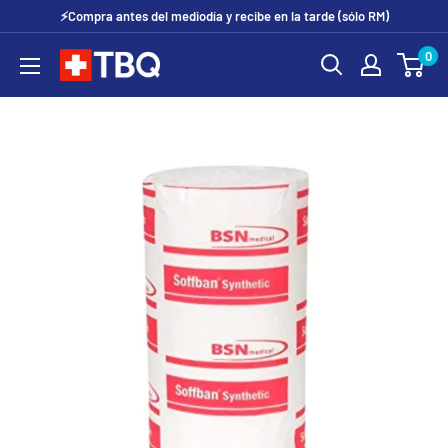
Ir
⚡Compra antes del mediodía y recibe en la tarde (sólo RM)
directamente
0
tubotiquin.cl
al
contenido