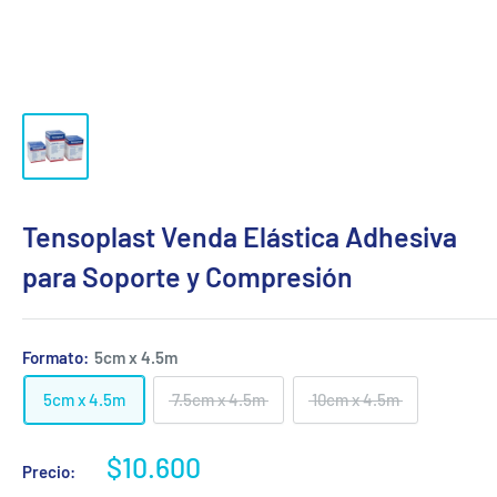
Tensoplast Venda Elástica Adhesiva
para Soporte y Compresión
Formato:
5cm x 4.5m
5cm x 4.5m
7.5cm x 4.5m
10cm x 4.5m
Precio
$10.600
Precio:
de