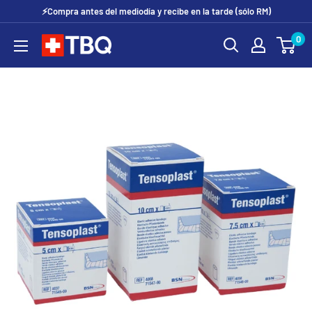
Ir
⚡Compra antes del mediodía y recibe en la tarde (sólo RM)
directamente
0
tubotiquin.cl
al
contenido