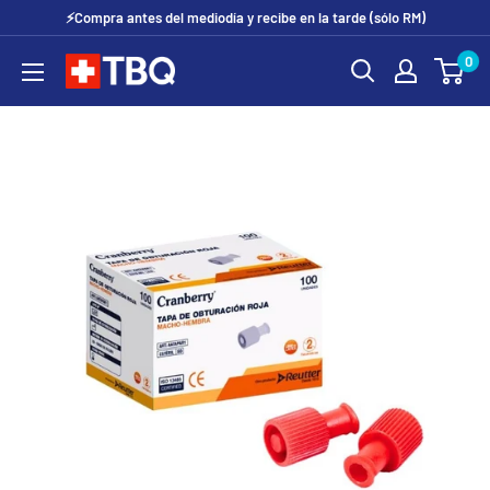
Ir
⚡Compra antes del mediodía y recibe en la tarde (sólo RM)
directamente
0
tubotiquin.cl
al
contenido