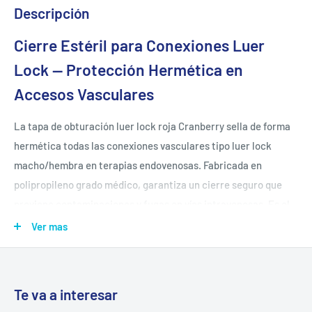
Descripción
Cierre Estéril para Conexiones Luer
Lock — Protección Hermética en
Accesos Vasculares
La tapa de obturación luer lock roja Cranberry sella de forma
hermética todas las conexiones vasculares tipo luer lock
macho/hembra en terapias endovenosas. Fabricada en
polipropileno grado médico, garantiza un cierre seguro que
previene contaminaciones y fugas en vías intravenosas. Es el
estándar de uso en UCI, pabellones, urgencias y servicios de
Ver mas
enfermería.
🔒
Cierre hermético luer lock
— fuerza axial 20 N, torsión
0,08 Nm certificados
Te va a interesar