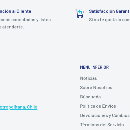
nción al Cliente
Satisfacción Garant
amos conectados y listos
Si no te gusta lo ca
a atenderte.
M
5bpm)
MENÚ INFERIOR
Noticias
 alcalinas 600mAh podrían
Sobre Nosotros
Búsqueda
Política de Envíos
tropolitana, Chile
Devoluciones y Cambios
Términos del Servicio