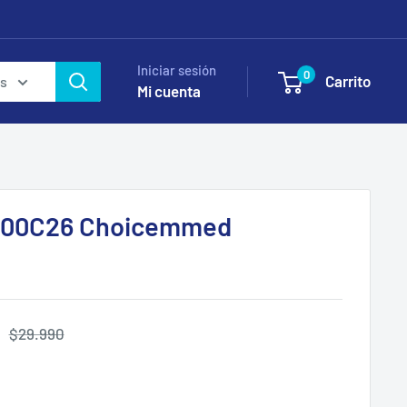
Iniciar sesión
0
Carrito
as
Mi cuenta
300C26 Choicemmed
Precio
$29.990
habitual