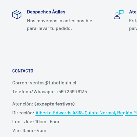
SpO2 Rango de medición 70 ~ 100%
Despachos Ágiles
Ate
Nos movemos lo antes posible
Est
Precisión: +/- 2%
para llevar tu pedido.
par
Resolución: 1%
Frecuencia de pulso Rango de medida: 30 ~ 235 BP
Precisión: +/- 2bpm (30 ~ 99bpm), +/- 2% (100 ~ 23
Resolución 1BPM
CONTACTO
Pantalla LED para SpO2, PR, Barra de pulsos
Correo: ventas@tubotiquin.cl
Requisitos de la energía: 2x AAA 1.5V (las baterías
Teléfono/Whasapp: +569 2399 9135
funcionar continuamente mientras 30 horas)
Atención:
(excepto festivos)
Incluye:
Dirección:
Alberto Edwards 4338, Quinta Normal, Región Me
2 pilas AAA
Lun - Jue: 10am - 5pm
Funda
Vie: 10am - 4pm