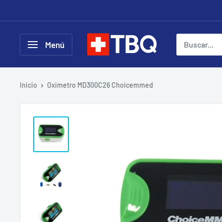
Ir
directamente
al
tubotiquin.cl
Menú
contenido
Inicio
Oximetro MD300C26 Choicemmed