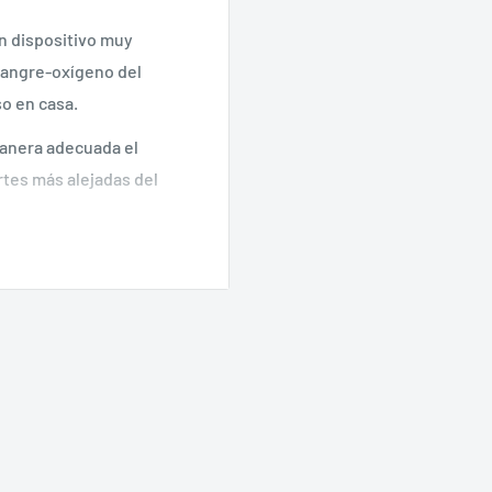
 dispositivo muy
sangre-oxígeno del
so en casa.
manera adecuada el
rtes más alejadas del
ones y grafico de onda