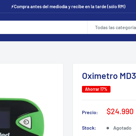
⚡Compra antes del mediodía y recibe en la tarde (sólo RM)
Todas las categori
Oximetro MD
Ahorrar 17%
Precio
$24.990
Precio:
de
venta
Stock:
Agotado