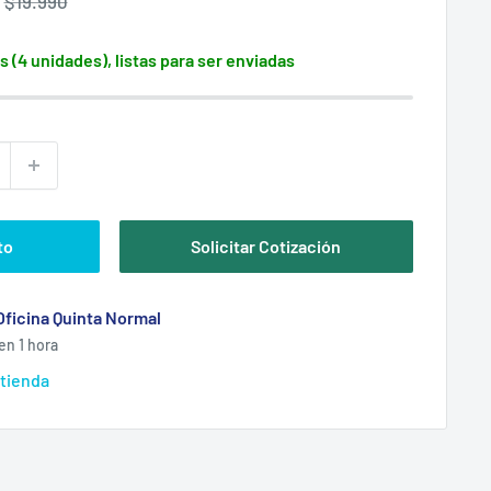
Precio
$19.990
habitual
s (4 unidades), listas para ser enviadas
to
Solicitar Cotización
Oficina Quinta Normal
en 1 hora
 tienda