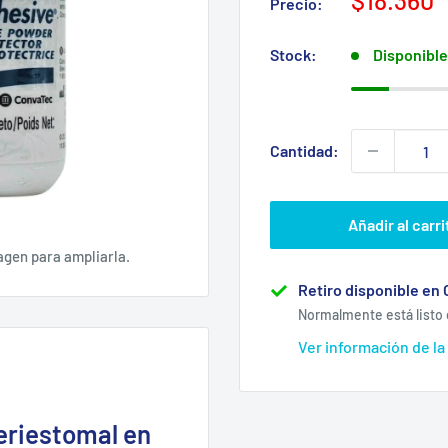
$18.360
Precio:
de
venta
Stock:
Disponible
Cantidad:
Añadir al carri
agen para ampliarla.
Retiro disponible en 
Normalmente está listo 
Ver información de la
eriestomal en