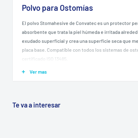
Polvo para Ostomías
El polvo Stomahesive de Convatec es un protector pe
absorbente que trata la piel húmeda e irritada alrede
exudado superficial y crea una superficie seca que me
placa base. Compatible con todos los sistemas de os
certificado ISO 13485.
💧
Absorbe exudado y humedad
— crea superficie 
Ver mas
de la placa
🛡️
Protege piel periestomal irritada
— alivia eritem
del estoma
Te va a interesar
🏥
Tecnología Stomahesive
— fórmula ConvaTec pr
ostomías
✅
Certificado ISO 13485
— dispositivo médico con tr