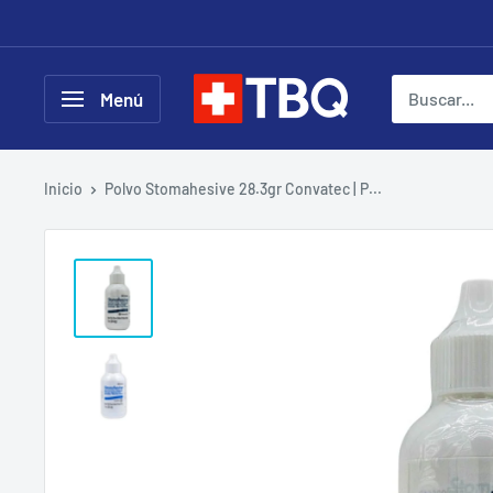
Ir
directamente
al
tubotiquin.cl
Menú
contenido
Inicio
Polvo Stomahesive 28.3gr Convatec | P...