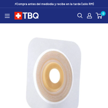
Ir
⚡Compra antes del mediodía y recibe en la tarde (sólo RM)
directamente
0
tubotiquin.cl
al
contenido