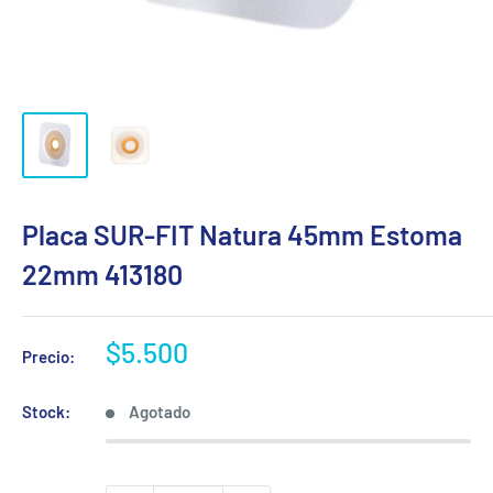
Placa SUR-FIT Natura 45mm Estoma
22mm 413180
Precio
$5.500
Precio:
de
venta
Stock:
Agotado