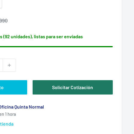
cio
.990
itual
s (92 unidades), listas para ser enviadas
to
Solicitar Cotización
Oficina Quinta Normal
en 1 hora
 tienda