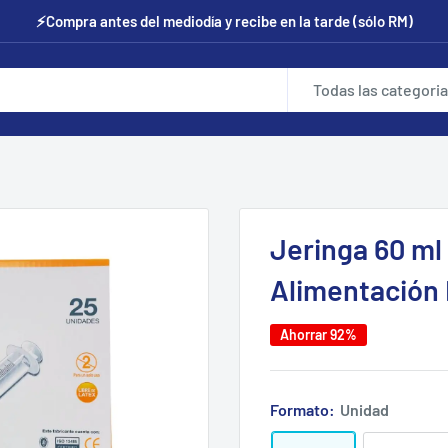
⚡Compra antes del mediodía y recibe en la tarde (sólo RM)
Todas las categori
Jeringa 60 ml
Alimentación 
Ahorrar 92%
Formato:
Unidad