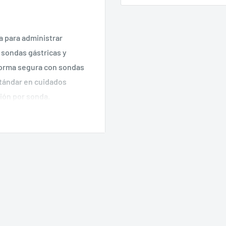
a para administrar
 sondas gástricas y
 forma segura con sondas
stándar en cuidados
ción por sonda.
on sondas gástricas y
 completas o
acientes con alergias e
utrición y fármacos