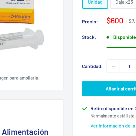
Unidad
Caja x25
Precio
$600
Pre
$7
Precio:
hab
de
venta
Stock:
Disponible
Cantidad:
agen para ampliarla.
Añadir al carri
Retiro disponible en 
Normalmente está listo 
Ver información de la
a Alimentación