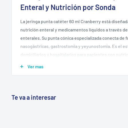
Enteral y Nutrición por Sonda
La jeringa punta catéter 60 ml Cranberry está diseñad
nutrición enteral y medicamentos líquidos a través de
enterales. Su punta cónica especializada conecta de
nasogástricas, gastrostomía y yeyunostomía. Es el e
domiciliarios y hospitalarios para pacientes con nutri
🔌
Punta catéter especializada
— conexión segura c
Ver mas
enterales sin riesgo de desconexión
💉
Capacidad 60ml
— permite administrar fórmulas
medicamentos en una sola carga
Te va a interesar
🛡️
Estéril, libre de látex y apirógena
— segura para p
inmunosuprimidos
📏
Graduación cada 2ml
— dosificación precisa de n