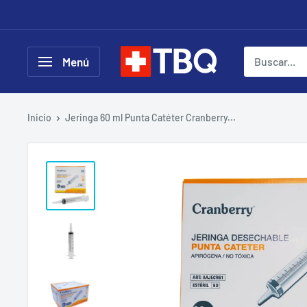
Ir
directamente
al
tubotiquin.cl
Menú
contenido
Inicio
Jeringa 60 ml Punta Catéter Cranberry...