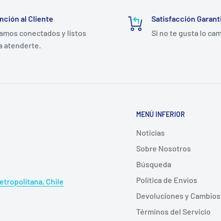
édico en Chile
nción al Cliente
Satisfacción Garant
amos conectados y listos
Si no te gusta lo ca
ional o tratamiento
a atenderte.
unta Catéter
MENÚ INFERIOR
eño cónico de la punta se
Noticias
o fugas durante la
Sobre Nosotros
Búsqueda
do en silicona permite
Política de Envíos
tropolitana, Chile
el riesgo de distensión
Devoluciones y Cambios
Términos del Servicio
la cada 2ml son