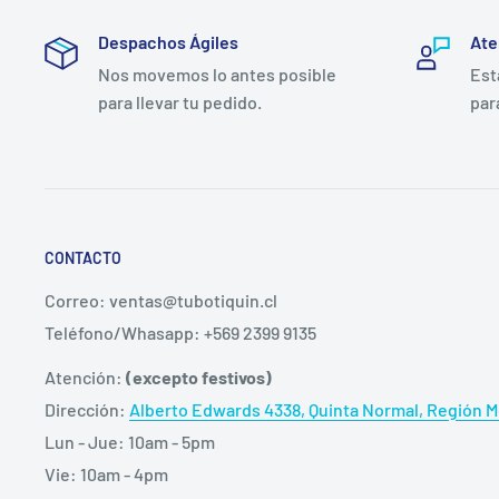
según prescripción
🏅
Registro ISP DM 398/15
— certificada para uso m
Despachos Ágiles
Ate
Nos movemos lo antes posible
Est
📦
Disponible por unidad o caja x25
— para uso ocas
para llevar tu pedido.
par
prolongado
Ventajas Clínicas de la Jeringa P
Cranberry
CONTACTO
Conexión segura sin riesgo de desconexión:
el dis
Correo: ventas@tubotiquin.cl
adapta a la mayoría de sondas del mercado, evitand
Teléfono/Whasapp: +569 2399 9135
administración.
Atención:
(excepto festivos)
Émbolo de deslizamiento suave:
el pistón impregna
Dirección:
Alberto Edwards 4338, Quinta Normal, Región Me
una administración lenta y controlada, reduciendo 
Lun - Jue: 10am - 5pm
gástrica y reflujo.
Vie: 10am - 4pm
Graduación indeleble:
las marcas de 60ml con esca