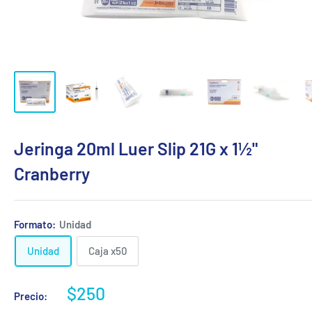
Jeringa 20ml Luer Slip 21G x 1½"
Cranberry
Formato:
Unidad
Unidad
Caja x50
Precio
$250
Precio:
de