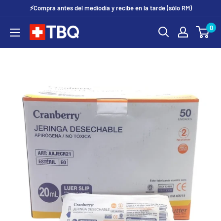
Ir
⚡Compra antes del mediodía y recibe en la tarde (sólo RM)
directamente
0
tubotiquin.cl
al
contenido