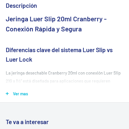
Descripción
Jeringa Luer Slip 20ml Cranberry -
Conexión Rápida y Segura
Diferencias clave del sistema Luer Slip vs
Luer Lock
La jeringa desechable Cranberry 20ml con conexión Luer Slip
21G x 1½" está diseñada para aplicaciones que requieren
cambios frecuentes de agujas o conexiones rápidas. A
Ver mas
diferencia del sistema Luer Lock con rosca, el Luer Slip
permite inserción directa por presión mediante punta bicuda,
agilizando los procedimientos médicos rutinarios.
Te va a interesar