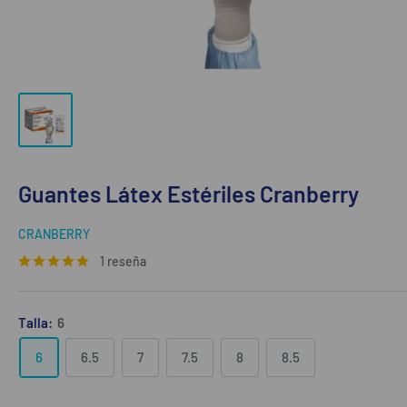
Guantes Látex Estériles Cranberry
CRANBERRY
1 reseña
Talla:
6
6
6.5
7
7.5
8
8.5