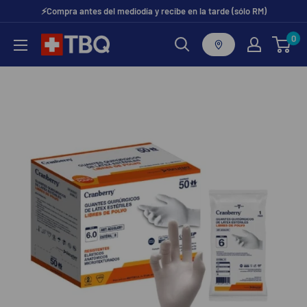
Ir
⚡Compra antes del mediodía y recibe en la tarde (sólo RM)
directamente
0
tubotiquin.cl
al
contenido