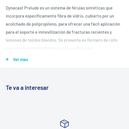
Dynacast Prelude es un sistema de férulas sintéticas que
incorpora específicamente fibra de vidrio, cubierto por un
acolchado de polipropileno, para ofrecer una fácil aplicación
para el soporte e inmovilización de fracturas recientes y
lesiones de tejidos blandos. Se presenta en formato de rollo
para mayor versatilidad en su uso y aplicación.
Ver mas
Versátil sistema de ferulización para aplicación individual
en pacientes
Te va a interesar
Limpia y moderna alternativa.
Fuerte y ligero sin ensuciar el yeso.
El rollo todo en uno es fácil y rápido de aplicar.
Indicado