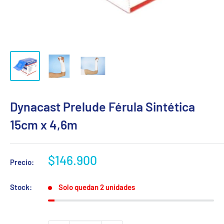
Dynacast Prelude Férula Sintética
15cm x 4,6m
Precio
$146.900
Precio:
de
venta
Stock:
Solo quedan 2 unidades