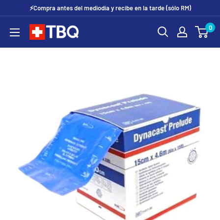
Ir
⚡Compra antes del mediodía y recibe en la tarde (sólo RM)
directamente
0
tubotiquin.cl
al
contenido