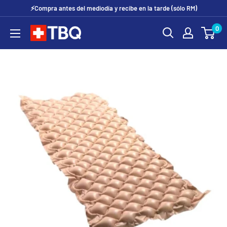
Ir
⚡Compra antes del mediodía y recibe en la tarde (sólo RM)
directamente
0
tubotiquin.cl
al
contenido