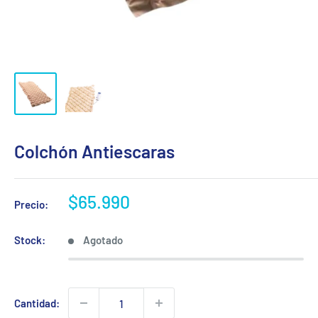
Colchón Antiescaras
Precio
$65.990
Precio:
de
venta
Stock:
Agotado
Cantidad: