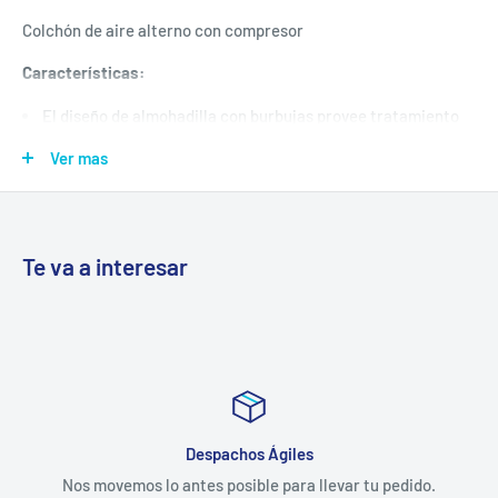
Colchón de aire alterno con compresor
Características:
El diseño de almohadilla con burbujas provee tratamiento
terapéutico superior.
Ver mas
Las burbujas se inflan y desinflan en ciclos alternos,
Variando los puntos de presión del paciente.
El colchón está fabricado de vinilo premium de gran
Te va a interesar
espesor
La bomba de presión produce un flujo de aire de 4 LPM
Se puede colgar fácilmente del pie de la cama.
Puntas redondeadas diseñadas para seguridad.
Despachos Ágiles
Precio Publicado en por Unidad / Colchón
Nos movemos lo antes posible para llevar tu pedido.