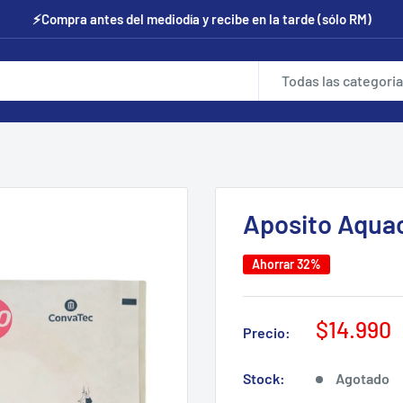
⚡Compra antes del mediodía y recibe en la tarde (sólo RM)
Todas las categori
Aposito Aquac
Ahorrar 32%
Precio
$14.990
Precio:
de
venta
Stock:
Agotado