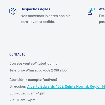
Heridas de difícil cicatrización: úlceras de pierna, 
(categorías II-IV), úlceras de pie diabético.
Despachos Ágiles
Ate
Heridas agudas: heridas quirúrgicas, zonas donant
Nos movemos lo antes posible
Est
para llevar tu pedido.
par
de la piel, abrasiones y desgarros cutáneos.
AQUACEL Foam Pro
tiene un adhesivo suave de silico
adhesión duradera y suave.
El apósito deberá cambiarse cuando esté clínicament
CONTACTO
permanecer hasta un máximo de 7 días.
Correo: ventas@tubotiquin.cl
Teléfono/Whasapp: +569 2399 9135
Precio publicado es por un Apósito Aq
Atención:
(excepto festivos)
Dirección:
Alberto Edwards 4338, Quinta Normal, Región Me
Lun - Jue: 10am - 5pm
Vie: 10am - 4pm