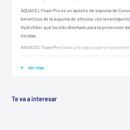
AQUACEL Foam Pro es un apósito de espuma de Conva
beneficios de la espuma de silicona, con la ventaja ini
Hydrofiber que ha sido diseñado para la protección de l
heridas.
AQUACEL Foam Pro
tiene una capa superior protector
suave y transpirable que se encarga de la evaporación
absorbido de la herida. Protege la herida de la contam
Ver mas
riesgo de infección. El apósito está conformado por 
poliuretano y tecnología Hydrofiber ofreciendo un mic
AQUACEL Foam Pro
proporciona confort al paciente 
Te va a interesar
indicado en aquellos casos de piel frágil y sensible. P
apósito primario en:
Heridas con exudado y sangrado moderado.