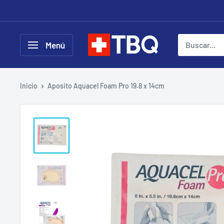
Ir
directamente
al
tubotiquin.cl
Menú
contenido
Inicio
Aposito Aquacel Foam Pro 19.8 x 14cm