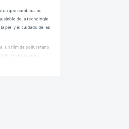
tec que combina los
gualable de la tecnología
a piel y el cuidado de las
a: un film de poliuretano
 (MVTR) del líquido
inación, lo que reduce el
una espuma multicapa de
roclima óptimo en la piel.
y está especialmente
uede utilizarse como