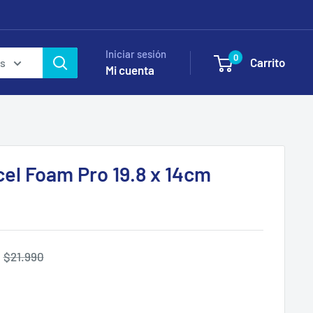
Iniciar sesión
0
Carrito
as
Mi cuenta
el Foam Pro 19.8 x 14cm
Precio
$21.990
habitual