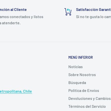
úlceras por presión
nción al Cliente
Satisfacción Garant
es, quemaduras parciales
amos conectados y listos
Si no te gusta lo ca
a atenderte.
na que garantiza una
e indicado y puede
MENÚ INFERIOR
Noticias
uacel Foam Pro
Sobre Nosotros
Búsqueda
Política de Envíos
tropolitana, Chile
Devoluciones y Cambios
Términos del Servicio