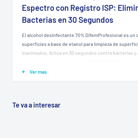
Espectro con Registro ISP: Elim
Bacterias en 30 Segundos
El alcohol desinfectante 70% DifemProfesional es un 
superficies a base de etanol para limpieza de superfic
inanimados. Actúa en 30 segundos contra bacterias y
hongos. Cuenta con Registro ISP N° D-1079/20.
Ver mas
🧫
Elimina 99,99% de bacterias
— acción bactericid
contacto
📋
Registro ISP N° D-1079/20
— desinfectante autor
Salud Pública de Chile
Te va a interesar
🏭
Fabricante certificado ISO 9001:2015
— sistema 
certificado
🚿
Sin dilución ni enjuague
— se aplica directo desd