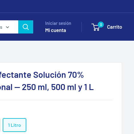
Iniciar sesión
0
Carrito
as
Mi cuenta
fectante Solución 70%
al — 250 ml, 500 ml y 1 L
1 Litro