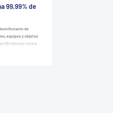
ina 99,99% de
desinfectante de
ies, equipos y objetos
 en 60 minutos contra
a en 30 segundos de
izado por el Instituto de
de gestión de calidad
e el envase original