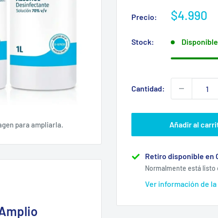
Precio
$4.990
Precio:
de
venta
Stock:
Disponible
Cantidad:
Añadir al carri
agen para ampliarla.
Retiro disponible en 
Normalmente está listo 
Ver información de la
 Amplio