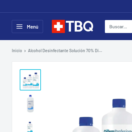
Ir
directamente
al
tubotiquin.cl
Menú
contenido
Inicio
Alcohol Desinfectante Solución 70% Di...