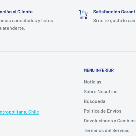
 PP, ABS, PEAD, PC y
nción al Cliente
Satisfacción Garant
amos conectados y listos
Si no te gusta lo ca
000 ml según volumen de
a atenderte.
tante 70%
MENÚ INFERIOR
Noticias
 de etanol al 70% v/v es
. Una concentración
Sobre Nosotros
vidad. Es la fórmula
Búsqueda
o.
Política de Envíos
tropolitana, Chile
de muchos desinfectantes
Devoluciones y Cambios
de polipropileno (PP),
Términos del Servicio