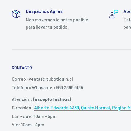
🔬
Compatible con materiales técnicos
— apto para
Despachos Ágiles
Ate
acero inoxidable
Nos movemos lo antes posible
Est
📦
Tres formatos disponibles
— 250 ml, 500 ml y 1.
para llevar tu pedido.
par
uso
Beneficios del Alcohol Desinfec
DifemProfesional
CONTACTO
Correo: ventas@tubotiquin.cl
Desinfección de amplio espectro:
la concentración
Teléfono/Whasapp: +569 2399 9135
el punto óptimo de eficacia bactericida y fungicida
mayor reduce la penetración celular y pierde efecti
Atención:
(excepto festivos)
estándar para desinfección de superficies de trabaj
Dirección:
Alberto Edwards 4338, Quinta Normal, Región Me
Compatible con materiales técnicos:
a diferencia 
Lun - Jue: 10am - 5pm
domésticos, esta solución es apta para superficies 
Vie: 10am - 4pm